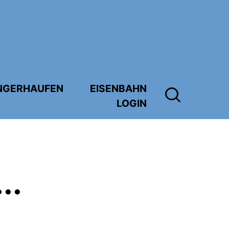
NGERHAUFEN
EISENBAHN
LOGIN
...